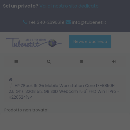
Sei un privato?
Vai al nostro sito dedicato
Tel. 340-2696619
info@tubenet.it
News e bacheca
HP ZBook 15 G5 Mobile Workstation Core I7-8850H
2.6 Ghz. 32GB 512 GB SSD Webcam 15.6" FHD Win 11 Pro -
H2205241SP
Prodotto non trovato!