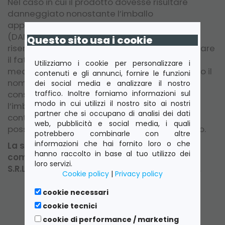
Nel caso in cui il prodotto dovesse risultare
danneggiato nonostante l’imballo
apparentemente dovesse sembrare integro
(DANNO OCCULTO), e quindi in mancanza di
Questo sito usa i cookie
riserva circostanziata, il cliente dovrà denunciare
il fatto a SPRINT COMPUTER SERVICES S.R.L.,
Utilizziamo i cookie per personalizzare i
mediante mail a :
info@tubenet.it
esplicitando il
contenuti e gli annunci, fornire le funzioni
nome del vettore, le modalità e la data di
dei social media e analizzare il nostro
traffico. Inoltre forniamo informazioni sul
consegna, oltre a dichiarare che, nonostante
modo in cui utilizzi il nostro sito ai nostri
l’imballo fosse apparentemente integro, il
partner che si occupano di analisi dei dati
contenuto presentava delle anomalie, se
web, pubblicità e social media, i quali
possibile allegare immagini del danno rilevato.
potrebbero combinarle con altre
informazioni che hai fornito loro o che
La segnalazione del danno deve essere
hanno raccolto in base al tuo utilizzo dei
comunicata ad SPRINT COMPUTER SERVICES
loro servizi.
S.R.L. entro 48 ore dalla ricezione del pacco.
Cookie policy
|
Privacy policy
cookie necessari
cookie tecnici
cookie di performance / marketing