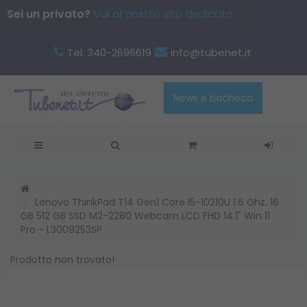
Sei un privato?
Vai al nostro sito dedicato
Tel. 340-2696619
info@tubenet.it
News e bacheca
Lenovo ThinkPad T14 Gen1 Core I5-10210U 1.6 Ghz. 16
GB 512 GB SSD M2-2280 Webcam LCD FHD 14.1" Win 11
Pro - L3009253SP
Prodotto non trovato!