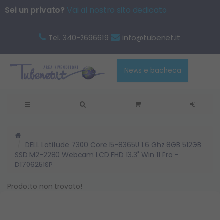
Sei un privato?
Vai al nostro sito dedicato
Tel. 340-2696619
info@tubenet.it
News e bacheca
DELL Latitude 7300 Core I5-8365U 1.6 Ghz 8GB 512GB
SSD M2-2280 Webcam LCD FHD 13.3" Win 11 Pro -
D1706251SP
Prodotto non trovato!