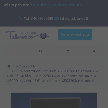
Sei un privato?
Vai al nostro sito dedicato
Tel. 340-2696619
info@tubenet.it
News e bacheca
PC portatili
DELL Workstation Precision 7670 Core I7-12850HX 2.1
Ghz. 16 GB 512GB M.2-2280 NVME Webcam NVIDIA RTX
A3000 LCD FHD 15.6" Win 11 Pro - D3103263SP Grado B