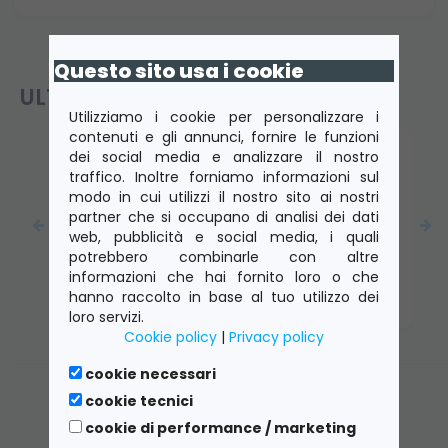
Questo sito usa i cookie
ULTIMI PRODOTTI VISTI
Utilizziamo i cookie per personalizzare i
contenuti e gli annunci, fornire le funzioni
dei social media e analizzare il nostro
traffico. Inoltre forniamo informazioni sul
modo in cui utilizzi il nostro sito ai nostri
partner che si occupano di analisi dei dati
web, pubblicità e social media, i quali
potrebbero combinarle con altre
DELL Workstation Precision 7670 Core I7-
12850HX 2.1 Ghz. 16 GB 512GB M.2-2280 NVME
informazioni che hai fornito loro o che
Webcam NVIDIA RTX A3000 LCD FHD 15.6" Win
hanno raccolto in base al tuo utilizzo dei
11 Pro - D3103263SP Grado B
loro servizi.
Cookie policy
|
Privacy policy
cookie necessari
cookie tecnici
cookie di performance / marketing