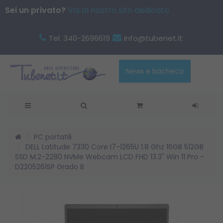
Sei un privato?
Vai al nostro sito dedicato
Tel. 340-2696619
info@tubenet.it
News e bacheca
PC portatili
DELL Latitude 7330 Core I7-1265U 1.8 Ghz 16GB 512GB
SSD M.2-2280 NVMe Webcam LCD FHD 13.3" Win 11 Pro -
D2205261SP Grado B