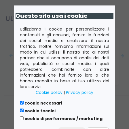
Questo sito usa i cookie
ULTIMI PRODOTTI VISTI
Utilizziamo i cookie per personalizzare i
contenuti e gli annunci, fornire le funzioni
dei social media e analizzare il nostro
traffico. Inoltre forniamo informazioni sul
modo in cui utilizzi il nostro sito ai nostri
partner che si occupano di analisi dei dati
web, pubblicità e social media, i quali
DELL Latitude 7330 Core I7-1265U 1.8 Ghz 16GB
potrebbero combinarle con altre
512GB SSD M.2-2280 NVMe Webcam LCD FHD
informazioni che hai fornito loro o che
13.3" Win 11 Pro - D2205261SP Grado B
hanno raccolto in base al tuo utilizzo dei
loro servizi.
Cookie policy
|
Privacy policy
cookie necessari
cookie tecnici
cookie di performance / marketing