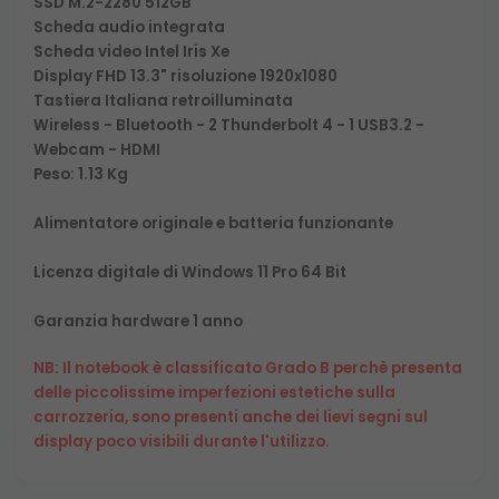
SSD M.2-2280 512GB
Scheda audio integrata
Scheda video Intel Iris Xe
Display FHD 13.3" risoluzione 1920x1080
Tastiera Italiana retroilluminata
Wireless - Bluetooth - 2 Thunderbolt 4 - 1 USB3.2 -
Webcam - HDMI
Peso: 1.13 Kg
Alimentatore originale e batteria funzionante
Licenza digitale di Windows 11 Pro 64 Bit
Garanzia hardware 1 anno
NB: Il notebook è classificato Grado B perchè presenta
delle piccolissime imperfezioni estetiche sulla
carrozzeria, sono presenti anche dei lievi segni sul
display poco visibili durante l'utilizzo.