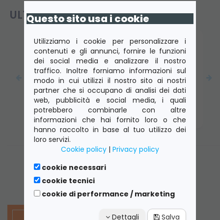
ULTIMI PRODOTTI VISTI
Questo sito usa i cookie
Utilizziamo i cookie per personalizzare i
contenuti e gli annunci, fornire le funzioni
dei social media e analizzare il nostro
traffico. Inoltre forniamo informazioni sul
modo in cui utilizzi il nostro sito ai nostri
partner che si occupano di analisi dei dati
DELL Latitude 5520 Core I5-1135G7 2.4 Ghz
web, pubblicità e social media, i quali
8GB 256GB M.2-2280 Webcam LCD UHD 15.6
potrebbero combinarle con altre
Win 11 Pro - D1106262SP Grado C
informazioni che hai fornito loro o che
hanno raccolto in base al tuo utilizzo dei
loro servizi.
Cookie policy
|
Privacy policy
cookie necessari
cookie tecnici
cookie di performance / marketing
Dettagli
Salva