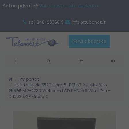
Sei un privato?
Vai al nostro sito dedicato
Tel. 340-2696619
info@tubenet.it
News e bacheca
PC portatili
DELL Latitude 5520 Core I5-1135G7 2.4 Ghz 8GB
256GB M.2-2280 Webcam LCD UHD 15.6 Win 11 Pro -
D1106262SP Grado C