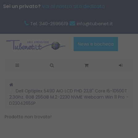
Sei un privato?
Vai al nostro sito dedicato
Tel. 340-2696619
info@tubenet.it
News e bacheca
Dell Optiplex 5490 AIO LCD FHD 23,8" Core I5-10500T
2.3Ghz. 8GB 256GB M.2-2230 NVME Webcam Win 11 Pro -
D2304265SP
Prodotto non trovato!