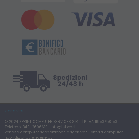
Condividi
© 2024 SPRINT COMPUTER SERVICES S.R.L. | P. IVA 11953250153
Telefono: 340-2696619 | info@tubenet.it
vendita computer ricondizionati
e
rigenerati
|
offerta computer
ricondizionati
e
rigenerati