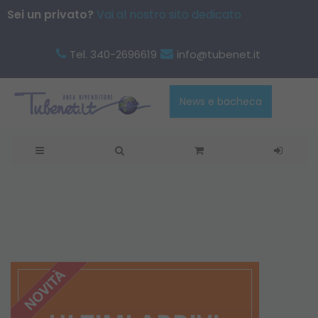
Sei un privato?
Vai al nostro sito dedicato
Tel. 340-2696619
info@tubenet.it
News e bacheca