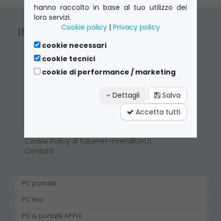
hanno raccolto in base al tuo utilizzo dei
loro servizi.
Cookie policy
|
Privacy policy
INFORMAZIONI
cookie necessari
Chi Siamo
cookie tecnici
Condizioni di vendita
Invio ordine - Pagamenti
cookie di performance / marketing
Costo e modalità spedizioni
Garanzia
Dettagli
Salva
Classificazione dei prodotti
News e bacheca
Accetta tutti
Cookie Table di tubenet-rivenditori.it
Privacy Policy di tubenet-rivenditori.it
Cookie Policy di tubenet-rivenditori.it
Contatti
PC portatili
PC fissi
PC & portatili APPLE